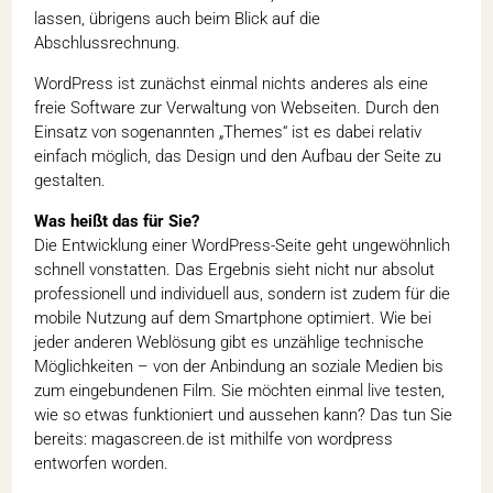
lassen, übrigens auch beim Blick auf die
Abschlussrechnung.
Word­Press ist zunächst einmal nichts anderes als eine
freie Software zur Verwal­tung von Webseiten. Durch den
Einsatz von soge­nannten „Themes“ ist es dabei relativ
einfach möglich, das Design und den Aufbau der Seite zu
gestalten.
Was heißt das für Sie?
Die Entwick­lung einer WordPress-Seite geht unge­wöhn­lich
schnell vonstatten. Das Ergebnis sieht nicht nur absolut
profes­sio­nell und indi­vi­duell aus, sondern ist zudem für die
mobile Nutzung auf dem Smart­phone opti­miert. Wie bei
jeder anderen Weblö­sung gibt es unzäh­lige tech­ni­sche
Möglich­keiten – von der Anbin­dung an soziale Medien bis
zum einge­bun­denen Film. Sie möchten einmal live testen,
wie so etwas funk­tio­niert und aussehen kann? Das tun Sie
bereits: magascreen.de ist mithilfe von word­press
entworfen worden.