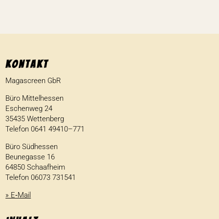
Kontakt
Maga­screen GbR
Büro Mittel­hessen
Eschenweg 24
35435 Wetten­berg
Telefon 0641 49410–771
Büro Südhessen
Beune­gasse 16
64850 Schaaf­heim
Telefon 06073 731541
» E‑Mail