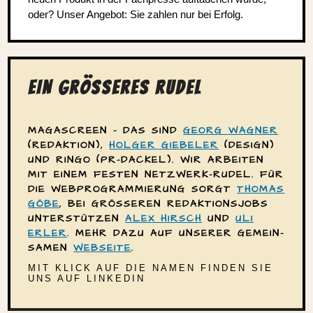
oder? Unser Angebot: Sie zahlen nur bei Erfolg.
EIN GRÖSSERES RUDEL
MAGA­SCREEN
– DAS SIND
GEORG WAGNER
(REDAK­TION),
HOLGER GIEBELER
(DESIGN)
UND RINGO (PR-DACKEL). WIR ARBEITEN
MIT EINEM FESTEN NETZWERK-RUDEL. FÜR
DIE WEBPRO­GRAM­MIE­RUNG SORGT
THOMAS
GÖBE
, BEI GRÖSSEREN REDAK­TI­ONS­JOBS U
NTER­STÜTZEN
ALEX HIRSCH
UND
ULI
ERLER
. MEHR DAZU AUF UNSERER GEMEIN­
SAMEN
WEBSEITE
.
MIT KLICK AUF DIE NAMEN FINDEN SIE
UNS AUF LINKEDIN