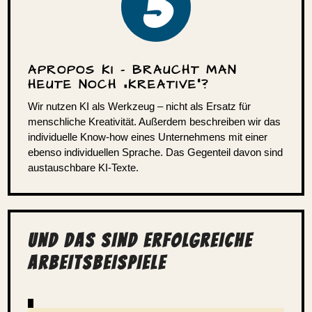
3
APROPOS KI – BRAUCHT MAN
HEUTE NOCH „KREATIVE“?
Wir nutzen KI als Werkzeug – nicht als Ersatz für
mensch­liche Krea­ti­vität. Außerdem beschreiben wir das
indi­vi­du­elle Know-how eines Unter­neh­mens mit einer
ebenso indi­vi­du­ellen Sprache. Das Gegen­teil davon sind
austausch­bare KI-Texte.
UND DAS SIND ERFOLG­REICHE
ARBEITSBEISPIELE