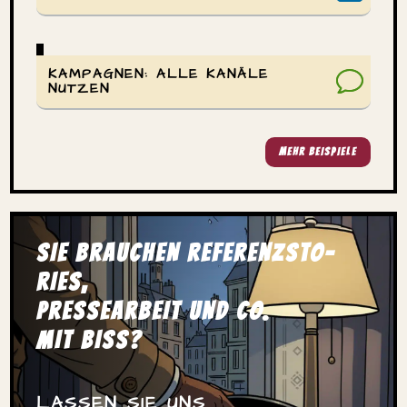
KAMPA­GNEN: ALLE KANÄLE
NUTZEN
MEHR BEISPIELE
SIE BRAUCHEN REFE­RENZSTO­
RIES,
PRES­SE­AR­BEIT UND CO.
MIT BISS?
LASSEN SIE UNS