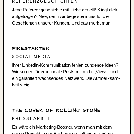
REFE­RENZ­GE­SCHICHTEN
Jede Refe­renz­ge­schichte mit Liebe erstellt! Klingt dick
aufge­tragen? Nee, denn wir begeis­tern uns für die
Geschichten unserer Kunden. Und das merkt man.
FIRE­STARTER
SOCIAL MEDIA
Ihrer LinkedIn-Kommunikation fehlen zündende Ideen?
Wir sorgen für emotio­nale Posts mit mehr „Views“ und
ein garan­tiert wach­sendes Netzwerk. Die Aufmerk­sam­
keit steigt.
THE COVER OF ROLLING STONE
PRES­SE­AR­BEIT
Es wäre ein Marketing-Booster, wenn man mit dem
neuen Produkt in der Fach­presse auftau­chen würde,