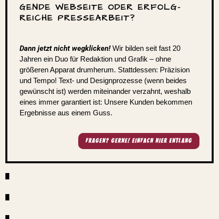
GENDE WEBSEITE ODER ERFOLG­
REICHE PRESSEARBEIT?
Dann jetzt nicht wegkli­cken!
Wir bilden seit fast 20
Jahren ein Duo für Redak­tion und Grafik – ohne
größeren Apparat drum­herum. Statt­dessen: Präzi­sion
und Tempo! Text- und Design­pro­zesse (wenn beides
gewünscht ist) werden mitein­ander verzahnt, weshalb
eines immer garan­tiert ist: Unsere Kunden bekommen
Ergeb­nisse aus einem Guss.
FRAGEN? GERNE! EINFACH HIER ENTLANG