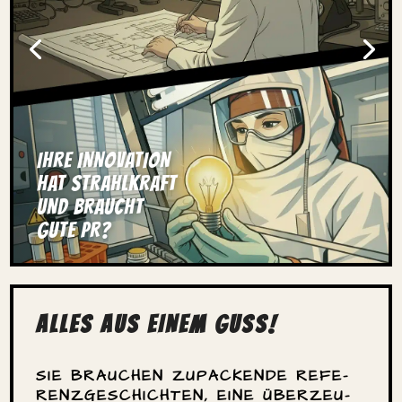
IHRE INNO­VA­TION
HAT STRAHL­KRAFT
UND BRAUCHT
GUTE PR?
ALLES AUS EINEM GUSS!
SIE BRAUCHEN
ZUPA­CKENDE REFE­
RENZ­GE­SCHICHTEN,
EINE ÜBER­ZEU­