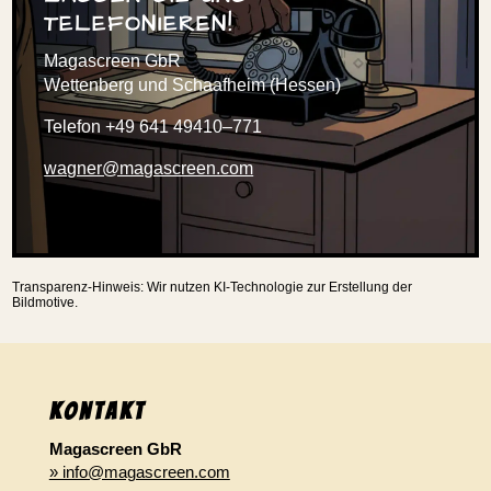
TELE­FO­NIEREN!
Maga­screen GbR
Wetten­berg und Schaaf­heim (Hessen)
Telefon +49 641 49410–771
wagner@magascreen.com
Transparenz-Hinweis: Wir nutzen KI-Technologie zur Erstel­lung der
Bildmotive.
Kontakt
Magascreen GbR
» info@magascreen.com