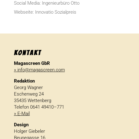
Social Media: Inge­nieur­büro Otto
Webseite: Inno­vatio Sozialpreis
Kontakt
Magascreen GbR
» info@magascreen.com
Redaktion
Georg Wagner
Eschenweg 24
35435 Wettenberg
Telefon 0641 49410–771
» E-Mail
Design
Holger Giebeler
Beunegasse 16