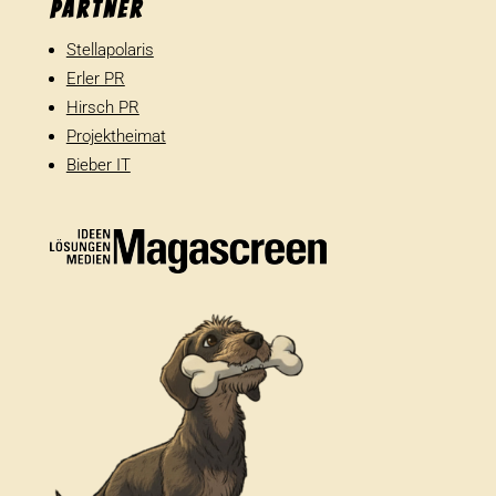
Partner
Stellapolaris
Erler PR
Hirsch PR
Projektheimat
Bieber IT